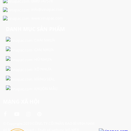
0889 747578
info@vinapac.com
www.vinapac.com
DANH MỤC SẢN PHẨM
CHAI NHỰA
CAN NHỰA
HŨ NHỰA
XÔ NHỰA
MÀNG SEAL
KHUÔN MẪU
MẠNG XÃ HỘI
© Copyright 2019
CÔNG TY CỔ PHẦN BAO BÌ VINH NAM
All Rights Reserved |
Thiết kế website IVG WEB