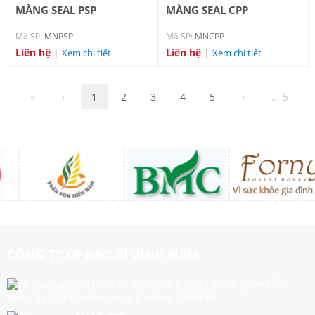
MÀNG SEAL PSP
MÀNG SEAL CPP
Mã SP:
MNPSP
Mã SP:
MNCPP
Liên hệ
|
Liên hệ
|
Xem chi tiết
Xem chi tiết
«
‹
1
2
3
4
5
›
... 5
CÔNG TY CP BAO BÌ VINH NAM
Trụ sở: Lô F3, Đường số 3, KCN Hải Sơn (gđ 3+4), Ấp
Bình Tiền 2, Xã Đức Hoà Hạ, H. Đức Hoà, LONG AN.