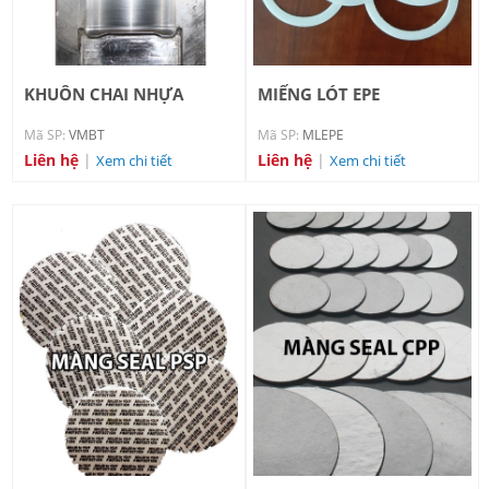
KHUÔN CHAI NHỰA
MIẾNG LÓT EPE
TRÒN
Mã SP:
VMBT
Mã SP:
MLEPE
Liên hệ
|
Liên hệ
|
Xem chi tiết
Xem chi tiết